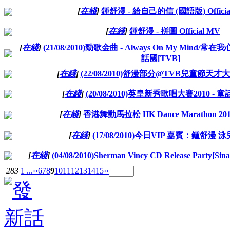
[
在綫
]
鍾舒漫 - 給自己的信 (國語版) Officia
[
在綫
]
鍾舒漫 - 拼圖 Official MV
[
在綫
]
(21/08/2010)勁歌金曲 - Always On My Mind
話國[TVB]
[
在綫
]
(22/08/2010)舒漫部分@TVB兒童節天才大
[
在綫
]
(20/08/2010)英皇新秀歌唱大賽2010 - 童
[
在綫
]
香港舞動馬拉松 HK Dance Marathon 20
[
在綫
]
(17/08/2010)今日VIP 嘉賓：鍾舒漫 泳
[
在綫
]
(04/08/2010)Sherman Vincy CD Release Party[Sina
283
1 ...
‹‹
6
7
8
9
10
11
12
13
14
15
››