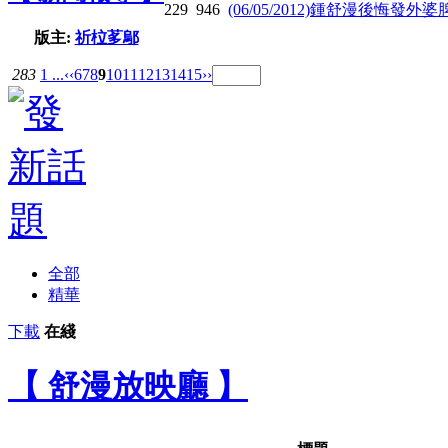
229
946
(06/05/2012)鍾舒漫後悔發外婆脾
版主:
祈柆茤鄔
283
1 ...
‹‹
6
7
8
9
10
11
12
13
14
15
››
全部
精華
下載
在綫
【 舒漫放映廳 】