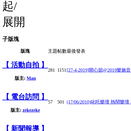
子版塊
版塊
主題
帖數
最後發表
【 活動自拍 】
281
1151
[27-4-2019]開心節@2019樂
版主:
Man
【 電台訪問 】
57
501
(17/06/2010)叱吒樂壇 熱鬧樂
版主:
zekezeke
【 新聞報導 】