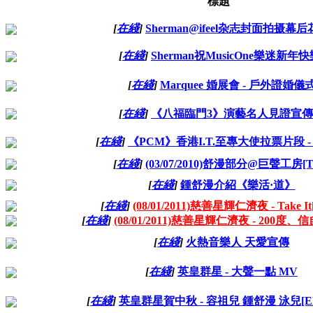
標題
[
在綫
]
Sherman@ifeel杂志封面拍摄幕
[
在綫
]
Sherman祝MusicOne樂迷新年快
[
在綫
]
Marquee 婚展會 - 戶外證婚儀
[
在綫
]
《八福臨門3》演藝名人見證宣
[
在綫
]
《PCM》香港I.T.至專大使拉票片段 -
[
在綫
]
(03/07/2010)舒漫部分@巨聲工房[T
[
在綫
]
鍾舒漫介紹《樂活·道》
[
在綫
]
(08/01/2011)慈善星輝仁濟夜 - Take It
[
在綫
]
(08/01/2011)慈善星輝仁濟夜 - 200度、信
[
在綫
]
火熱音樂人 天愛宣傳
[
在綫
]
英皇群星 - 大聲一點 MV
[
在綫
]
英皇群星賀中秋 - 容祖兒 鍾舒漫 泳兒[EEG