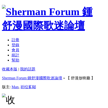
註冊
登錄
會員
統計
幫助
收藏本版
|
我的話題
Sherman Forum 鍾舒漫國際歌迷論壇
» 【 舒漫放映廳 】
版主:
Man
,
祈柆茤鄔