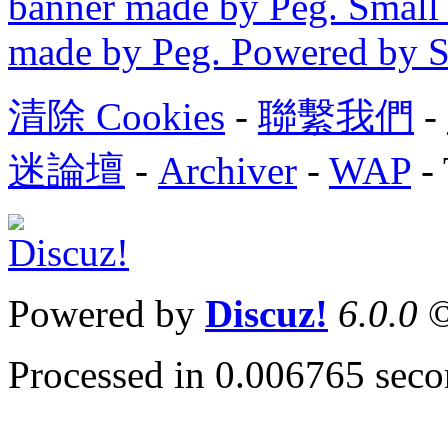
banner made by Peg. Small 
made by Peg. Powered by 
清除 Cookies
-
聯繫我們
-
迷論壇
-
Archiver
-
WAP
-
Powered by
Discuz!
6.0.0
©
Processed in 0.006765 secon