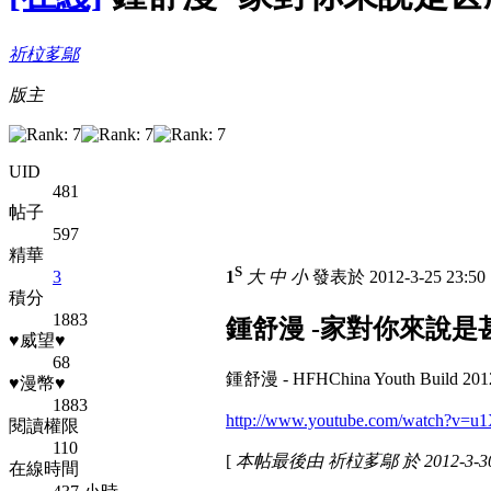
祈柆茤鄔
版主
UID
481
帖子
597
精華
S
3
1
大
中
小
發表於 2012-3-25 23:5
積分
1883
鍾舒漫 -家對你來說是
♥威望♥
68
鍾舒漫 - HFHChina Youth Build 2
♥漫幣♥
1883
http://www.youtube.com/watch?v=
閱讀權限
110
[
本帖最後由 祈柆茤鄔 於 2012-3-30
在線時間