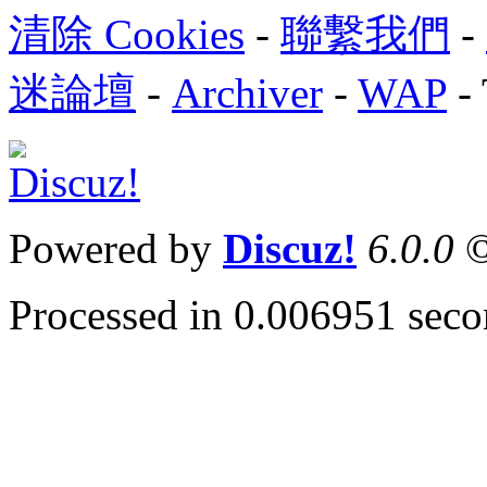
清除 Cookies
-
聯繫我們
-
迷論壇
-
Archiver
-
WAP
-
Powered by
Discuz!
6.0.0
©
Processed in 0.006951 secon