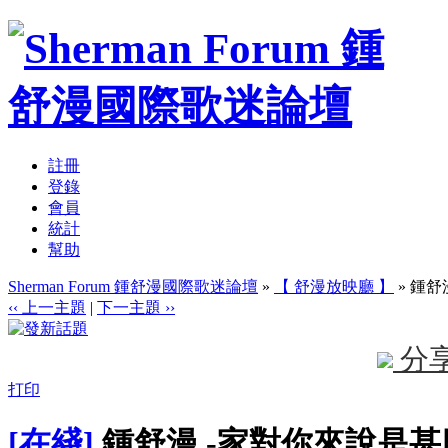
註冊
登錄
會員
統計
幫助
Sherman Forum 鍾舒漫國際歌迷論壇
»
【 舒漫放映廳 】
» 鍾舒
‹‹ 上一主題
|
下一主題 ››
分
打印
[在綫]
鍾舒漫 -家對你來說是甚