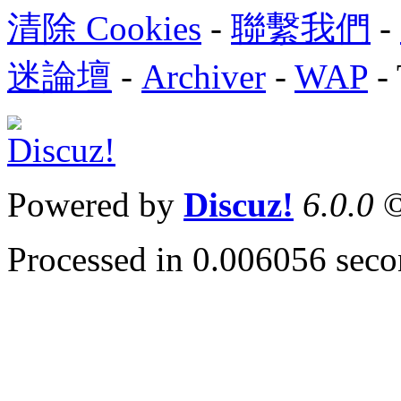
清除 Cookies
-
聯繫我們
-
迷論壇
-
Archiver
-
WAP
-
Powered by
Discuz!
6.0.0
©
Processed in 0.006056 secon