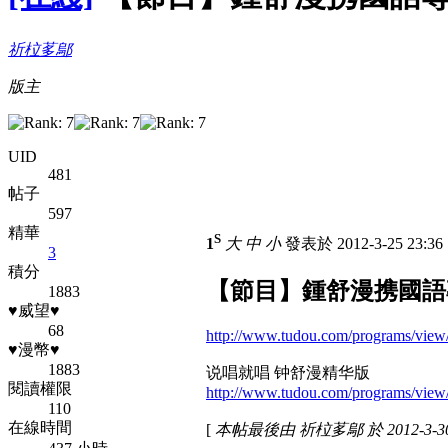
祈柆茤鄔
版主
UID
481
帖子
597
精華
S
1
大
中
小
發表於 2012-3-25 23:3
3
積分
【節目】鍾舒漫携國語
1883
♥威望♥
68
http://www.tudou.com/programs/vi
♥漫幣♥
1883
说唱就唱 钟舒漫精华版
閱讀權限
http://www.tudou.com/programs/vie
110
在線時間
[
本帖最後由 祈柆茤鄔 於 2012-3-30