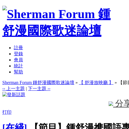
註冊
登錄
會員
統計
幫助
Sherman Forum 鍾舒漫國際歌迷論壇
»
【 舒漫放映廳 】
» 【
‹‹ 上一主題
|
下一主題 ››
分
打印
[在綫]
【節目】鍾舒漫携國語