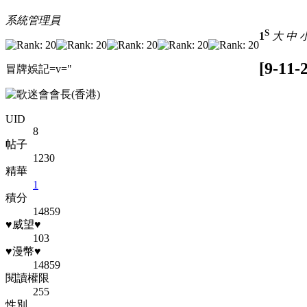
系統管理員
S
1
大
中
[9-11
冒牌娛記=v="
UID
8
帖子
1230
精華
1
積分
14859
♥威望♥
103
♥漫幣♥
14859
閱讀權限
255
性別