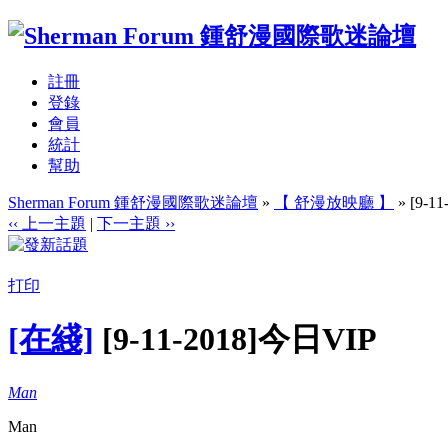
註冊
登錄
會員
統計
幫助
Sherman Forum 鍾舒漫國際歌迷論壇
»
【 舒漫放映廳 】
» [9-1
‹‹ 上一主題
|
下一主題 ››
打印
[在綫]
[9-11-2018]今日VIP
Man
Man