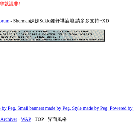
非就說非!
Forum
- Sherman妹妹Sukie鍾舒祺論壇,請多多支持~XD
 by Peg. Small banners made by Peg. Style made by Peg. Powered by
-
Archiver
-
WAP
-
TOP
-
界面風格