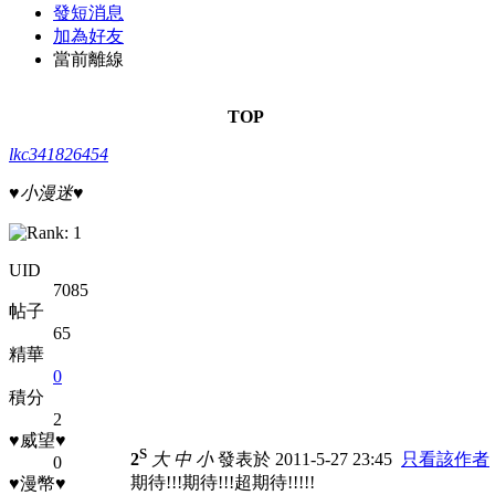
發短消息
加為好友
當前離線
TOP
lkc341826454
♥小漫迷♥
UID
7085
帖子
65
精華
0
積分
2
♥威望♥
S
2
大
中
小
發表於 2011-5-27 23:45
只看該作者
0
期待!!!期待!!!超期待!!!!!
♥漫幣♥