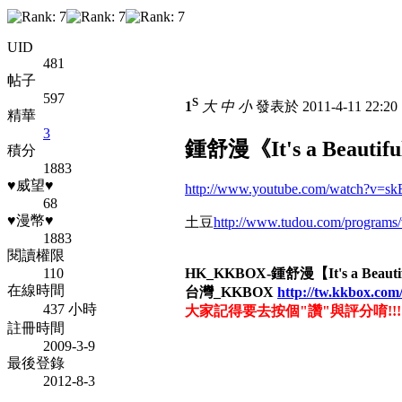
UID
481
帖子
597
S
1
大
中
小
發表於 2011-4-11 22:2
精華
3
鍾舒漫《It's a Beauti
積分
1883
♥威望♥
http://www.youtube.com/watch?v=sk
68
♥漫幣♥
土豆
http://www.tudou.com/program
1883
閱讀權限
110
HK_KKBOX-鍾舒漫【It's a Beautif
在線時間
台灣_KKBOX
http://tw.kkbox.c
437 小時
大家記得要去按個"讚"與評分唷!!!
註冊時間
2009-3-9
最後登錄
2012-8-3