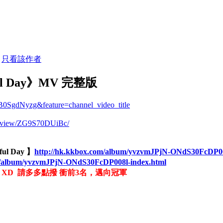
0
只看該作者
ful Day》MV 完整版
B0SgdNyzg&feature=channel_video_title
s/view/ZG9S70DUiBc/
ul Day 】
http://hk.kkbox.com/album/yvzvmJPjN-ONdS30FcDP00
om/album/yvzvmJPjN-ONdS30FcDP008l-index.html
 XD 請多多點撥 衝前3名，邁向冠軍