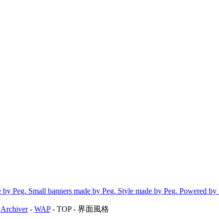
 by Peg. Small banners made by Peg. Style made by Peg. Powered by
-
Archiver
-
WAP
-
TOP
-
界面風格