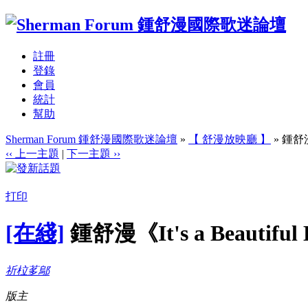
註冊
登錄
會員
統計
幫助
Sherman Forum 鍾舒漫國際歌迷論壇
»
【 舒漫放映廳 】
» 鍾舒漫《
‹‹ 上一主題
|
下一主題 ››
打印
[在綫]
鍾舒漫《It's a Beautif
祈柆茤鄔
版主