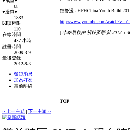
♥威望♥
68
鍾舒漫 - HFHChina Youth Build 2
♥漫幣♥
1883
http://www.youtube.com/watch?v=
閱讀權限
110
[
本帖最後由 祈柆茤鄔 於 2012-3-30
在線時間
437 小時
註冊時間
2009-3-9
最後登錄
2012-8-3
發短消息
加為好友
當前離線
TOP
‹‹ 上一主題
|
下一主題 ››