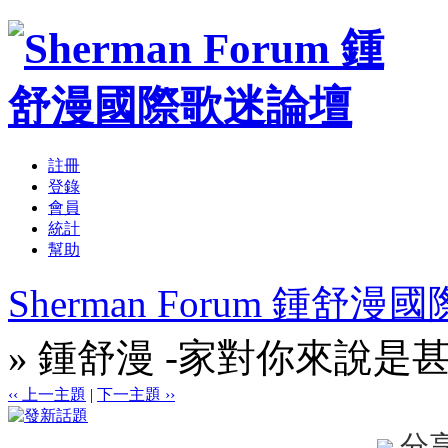
註冊
登錄
會員
統計
幫助
Sherman Forum 鍾舒
» 鍾舒漫 -家對你來說是甚
‹‹ 上一主題
|
下一主題 ››
分