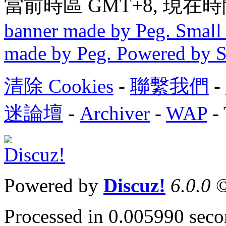
當前時區 GMT+8, 現在時間是 
banner made by Peg. Small 
made by Peg. Powered by 
清除 Cookies
-
聯繫我們
-
迷論壇
-
Archiver
-
WAP
-
Powered by
Discuz!
6.0.0
©
Processed in 0.005990 secon