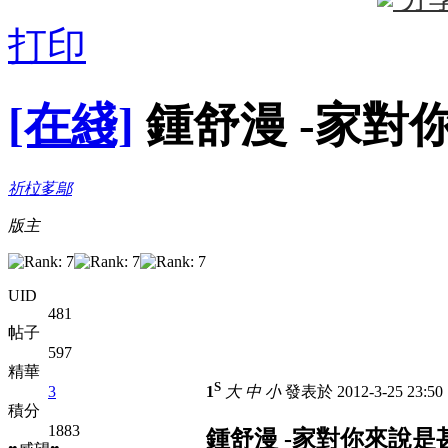
打印
[在綫]
鍾舒漫 -家對
祈柆茤鄔
版主
UID
481
帖子
597
精華
S
3
1
大
中
小
發表於 2012-3-25 23:5
積分
1883
鍾舒漫 -家對你來說是