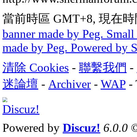
當前時區 GMT+8, 現在時間是 
banner made by Peg. Small 
made by Peg. Powered by 
清除 Cookies
-
聯繫我們
-
迷論壇
-
Archiver
-
WAP
-
Powered by
Discuz!
6.0.0
©