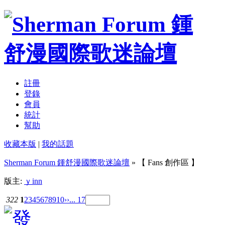
註冊
登錄
會員
統計
幫助
收藏本版
|
我的話題
Sherman Forum 鍾舒漫國際歌迷論壇
» 【 Fans 創作區 】
版主:
ｙinn
322
1
2
3
4
5
6
7
8
9
10
››
... 17