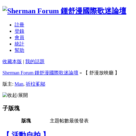
註冊
登錄
會員
統計
幫助
收藏本版
|
我的話題
Sherman Forum 鍾舒漫國際歌迷論壇
» 【 舒漫放映廳 】
版主:
Man
,
祈柆茤鄔
子版塊
版塊
主題
帖數
最後發表
【 活動自拍 】