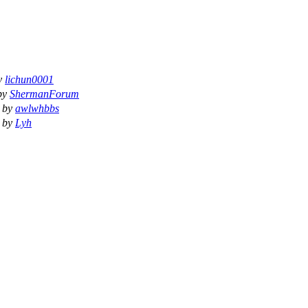
y
lichun0001
by
ShermanForum
by
awlwhbbs
by
Lyh