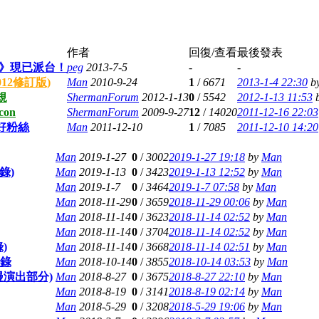
作者
回復/查看
最後發表
ng》現已派台！
peg
2013-7-5
-
-
012修訂版)
Man
2010-9-24
1
/
6671
2013-1-4 22:30
b
規
ShermanForum
2012-1-13
0
/
5542
2012-1-13 11:53
con
ShermanForum
2009-9-27
12
/
14020
2011-12-16 22:03
好粉絲
Man
2011-12-10
1
/
7085
2011-12-10 14:20
Man
2019-1-27
0
/
3002
2019-1-27 19:18
by
Man
錄)
Man
2019-1-13
0
/
3423
2019-1-13 12:52
by
Man
Man
2019-1-7
0
/
3464
2019-1-7 07:58
by
Man
Man
2018-11-29
0
/
3659
2018-11-29 00:06
by
Man
Man
2018-11-14
0
/
3623
2018-11-14 02:52
by
Man
Man
2018-11-14
0
/
3704
2018-11-14 02:52
by
Man
錄)
Man
2018-11-14
0
/
3668
2018-11-14 02:51
by
Man
節錄
Man
2018-10-14
0
/
3855
2018-10-14 03:53
by
Man
舒漫演出部分)
Man
2018-8-27
0
/
3675
2018-8-27 22:10
by
Man
Man
2018-8-19
0
/
3141
2018-8-19 02:14
by
Man
Man
2018-5-29
0
/
3208
2018-5-29 19:06
by
Man