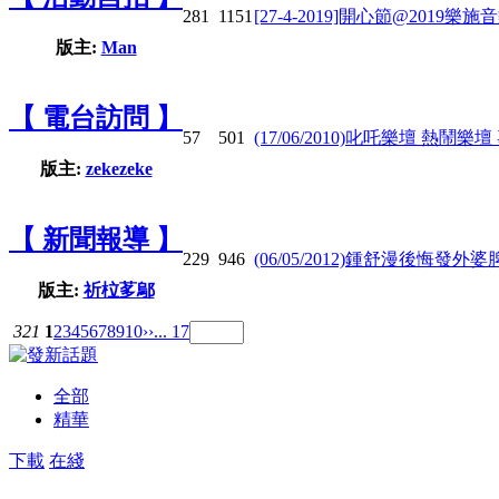
281
1151
[27-4-2019]開心節@2019樂
版主:
Man
【 電台訪問 】
57
501
(17/06/2010)叱吒樂壇 熱鬧樂
版主:
zekezeke
【 新聞報導 】
229
946
(06/05/2012)鍾舒漫後悔發外婆脾
版主:
祈柆茤鄔
321
1
2
3
4
5
6
7
8
9
10
››
... 17
全部
精華
下載
在綫