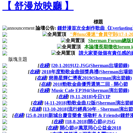
【 舒漫放映廳 】
標題
論壇公告:
鍾舒漫首次全創作歌曲《Everlasti
"奔funz漫迷"會員守則(17-1-2
Sherman Forum總版
本論壇長期徵收forum i
請大家要做個有責任感的
版塊主題
[
在綫
]
[20-1-2019]J2-JSG(Sherman出場節錄)
[
在綫
]
2018年度勁歌金曲頒獎典禮(Sherman出場節
[
在綫
]
慈善星輝仁濟夜2019(Sherman演出節錄)
[
在綫
]
2018勁歌金曲優秀選第二回 - 開心節
[
在綫
]
Music Cafe EP394(Sherman演出節錄)
[
在綫
]
[9-11-2018]今日VIP
[
在綫
]
[4-11-2018]勁歌金曲J2版(Sherman演出節
[
在綫
]
[13-10-2018]流行經典50年 - Sherman演出
[
在綫
]
[25-8-2018]新城台慶音樂會 張敬軒 & Friends(鍾
[
在綫
]
[18-8-2018]開心節@JSG
[
在綫
]
開心節@萬眾同心公益金2018