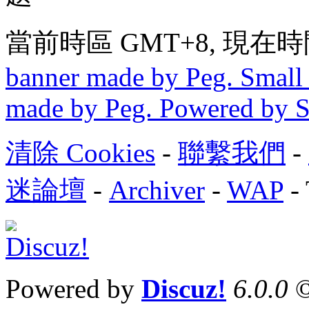
當前時區 GMT+8, 現在時間是 
banner made by Peg. Small 
made by Peg. Powered by 
清除 Cookies
-
聯繫我們
-
迷論壇
-
Archiver
-
WAP
-
Powered by
Discuz!
6.0.0
©