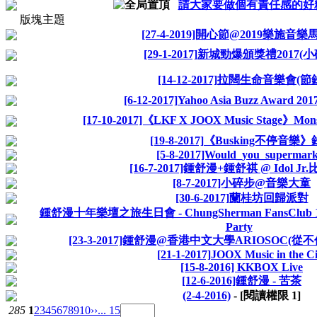
請大家要做個有責任感的好
版塊主題
[27-4-2019]開心節@2019樂施音
[29-1-2017]新城勁爆頒獎禮2017(
[14-12-2017]拉闊生命音樂會(節
[6-12-2017]Yahoo Asia Buzz Award 2
[17-10-2017]《LKF X JOOX Music Stage》Monst
[19-8-2017]《Busking不停音樂
[5-8-2017]Would_you_supermark
[16-7-2017]鍾舒漫+鍾舒祺 @ Idol J
[8-7-2017]小碎步@音樂大童
[30-6-2017]蘭桂坊回歸派對
鍾舒漫十年樂壇之旅生日會 - ChungSherman FansClub 10th 
Party
[23-3-2017]鍾舒漫@香港中文大學ARIOSOC(
[21-1-2017]JOOX Music in the Ci
[15-8-2016] KKBOX Live
[12-6-2016]鍾舒漫 - 苦茶
(2-4-2016)
- [閱讀權限
1
]
285
1
2
3
4
5
6
7
8
9
10
››
... 15