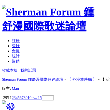
註冊
登錄
會員
統計
幫助
收藏本版
|
我的話題
Sherman Forum 鍾舒漫國際歌迷論壇
»
【 舒漫放映廳 】
» 【 
版主:
Man
285
1
2
3
4
5
6
7
8
9
10
››
... 15